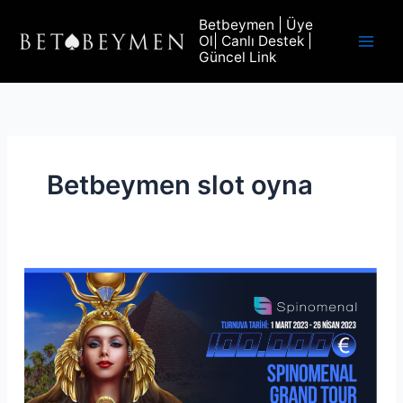
İçeriğe
Betbeymen | Üye
atla
Ol| Canlı Destek |
Güncel Link
Betbeymen slot oyna
Betbeymen
Slot
Oyna